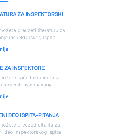
RATURA ZA INSPEKTORSKI
ožete preuzeti literaturu za
nje inspektorskog ispita
nije
E ZA INSPEKTORE
možete naći dokumenta sa
i stručnih usavršavanja
nije
NI DEO ISPITA-PITANJA
ožete preuzeti pitanja za
i deo inspektorskog ispita