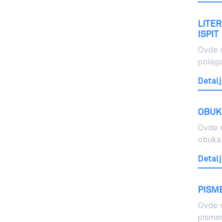
LITE
ISPIT
Ovde m
polaga
Detalj
OBUK
Ovde 
obuka 
Detalj
PISME
Ovde m
pismen