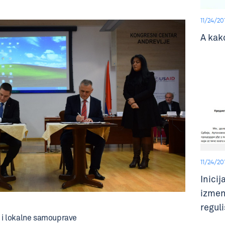
11/24/20
A kak
11/24/20
Inici
izmen
regul
e i lokalne samouprave
delu k