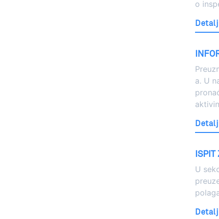
o ins
Detalj
INFO
Preuzm
a. U 
pronać
aktivi
Detalj
ISPIT
U sekc
preuze
polaga
Detalj