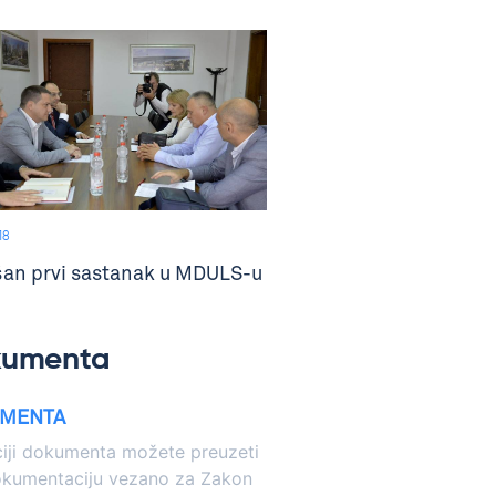
18
an prvi sastanak u MDULS-u
kumenta
MENTA
iji dokumenta možete preuzeti
okumentaciju vezano za Zakon