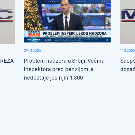
09.01.2026.
11.11.2025
MREŽA
Problem nadzora u Srbiji: Većina
Saopš
inspektora pred penzijom, a
događ
nedostaje još njih 1.300