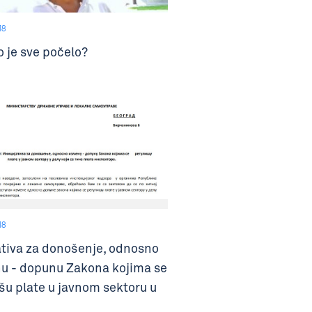
18
o je sve počelo?
18
jativa za donošenje, odnosno
u - dopunu Zakona kojima se
išu plate u javnom sektoru u
oji se tiče plata inspektora.