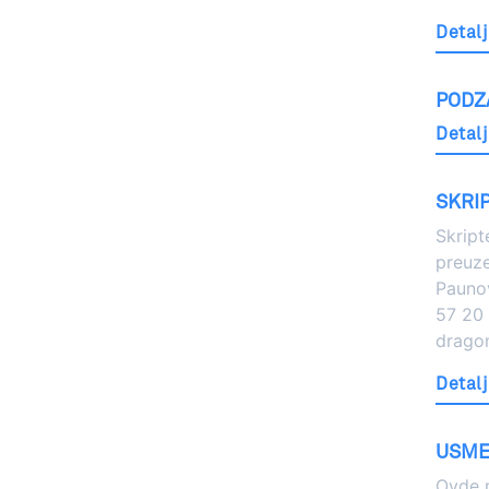
Detalj
PODZ
Detalj
SKRIP
Skript
preuz
Pauno
57 20 i
drago
Detalj
USMEN
Ovde m