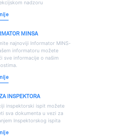
pekcijskom nadzoru
nije
RMATOR MINSA
ite najnoviji Informator MINS-
našem informatoru možete
i sve informacije o našim
nostima.
nije
 ZA INSPEKTORA
iji inspektorski ispit možete
ti sva dokumenta u vezi za
njem Inspektorskog ispita
nije