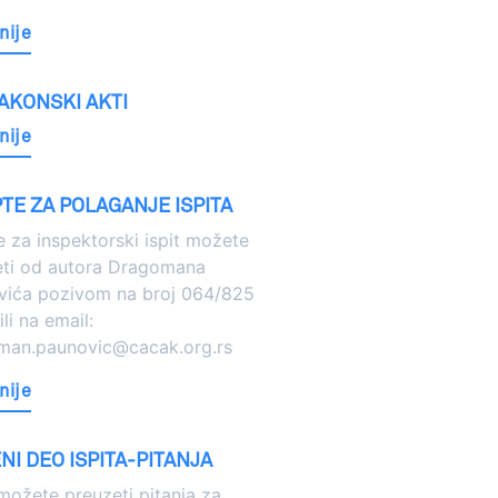
nije
AKONSKI AKTI
nije
TE ZA POLAGANJE ISPITA
e za inspektorski ispit možete
eti od autora Dragomana
vića pozivom na broj 064/825
li na email:
man.paunovic@cacak.org.rs
nije
I DEO ISPITA-PITANJA
ožete preuzeti pitanja za