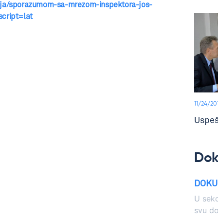
enja/sporazumom-sa-mrezom-inspektora-jos-
script=lat
11/24/20
Uspeš
Do
DOKU
U sekc
svu d