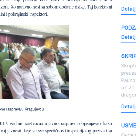
ra, što naravno nosi sa sobom dodatne rizike. Taj korektivni
Detalj
lni i pokrajinski inspektori.
PODZ
Detalj
SKRIP
Skript
preuz
Pauno
57 20 i
drago
Detalj
vna rasprava u Kragujevcu
17. godine učestvovao u javnoj raspravi i objašnjavao, kako
USMEN
avoj javnosti, koje su sve speciičnosti inspekcijskog poziva i sa
Ovde m