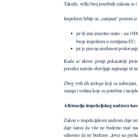
Takođe, veliki broj posebnih zakona se 
Inspektori Srbije su „zatrpani“ poslom iz
jer ih ima izuzetno malo – na 1000
broja inspektora u zemljama EU;
jer je pravna uređenost-poštovan
Kada se ukrste gornji pokazatelji prois
porodici naroda obavljaju najmanje tri in
Zbog svih tih razloga koji su nabrojan
znanja i veština koje su potrebne i neoph
Afirmacija inspekcijskog nadzora kao
Zakon o inspekcijskom nadzoru daje no
daje šansu da više ne budemo mač nad 
odnosno da ne budemo „lovci na greške“