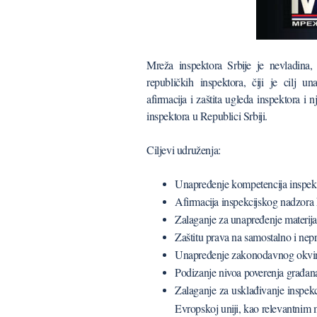
Mreža inspektora Srbije je nevladina, 
republičkih inspektora, čiji je cilj u
afirmacija i zaštita ugleda inspektora i 
inspektora u Republici Srbiji.
Ciljevi udruženja:
Unapređenje kompetencija inspek
Afirmacija inspekcijskog nadzora 
Zalaganje za unapređenje materija
Zaštitu prava na samostalno i nepr
Unapređenje zakonodavnog okvira 
Podizanje nivoa poverenja građana
Zalaganje za usklađivanje inspek
Evropskoj uniji, kao relevantni