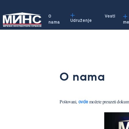
O
Vesti
Udruženje
nama
me
O nama
Poštovani,
možete preuzeti doku
ovde