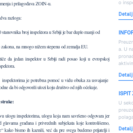
o ins
i menja i prilagođava ZOIN-u.
Detalj
 dva razloga:
 stanovnika broj inspektora u Srbiji je bar duplo manji od
INFO
Preuzm
je zakona, na mnogo nižem stepenu od zemalja EU.
a. U 
pronać
tiče da jedan inspektor u Srbiji radi posao koji u evropskoj
aktivi
spektora.
Detalj
i, inspektorima je potrebna pomoć u vidu obuka za usvajanje
odne da bi odgovorili ulozi koju društvo od njih očekuje.
ISPIT
 struke:
U sekc
preuze
vu ulogu inspektorima, ulogu koja nam savršeno odgovara jer
polaga
glavama građana i privrednih subjekata koje kontrolišemo,
Detalj
 kako bismo ih kaznili, već da pre svega budemo prijatelji i