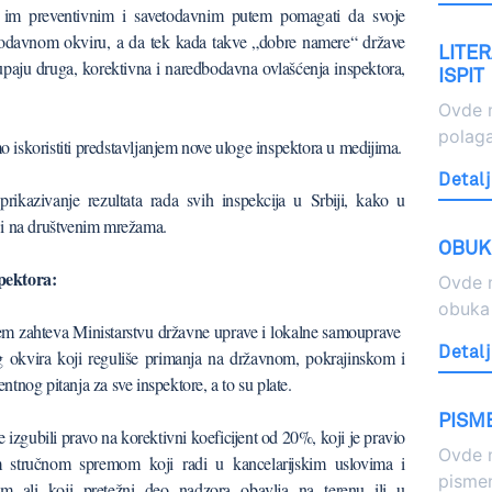
će im preventivnim i savetodavnim putem pomagati da svoje
nodavnom okviru, a da tek kada takve „dobre namere“ države
LITE
upaju druga, korektivna i naredbodavna ovlašćenja inspektora,
ISPIT
Ovde m
polaga
iskoristiti predstavljanjem nove uloge inspektora u medijima.
Detalj
rikazivanje rezultata rada svih inspekcija u Srbiji, kako u
 i na društvenim mrežama.
OBUK
pektora:
Ovde 
obuka 
m zahteva Ministarstvu državne uprave i lokalne samouprave
Detalj
 okvira koji reguliše primanja na državnom, pokrajinskom i
tnog pitanja za sve inspektore, a to su plate.
PISME
 izgubili pravo na korektivni koeficijent od 20%, koji je pravio
Ovde m
m stručnom spremom koji radi u kancelarijskim uslovima i
pismen
m ali koji pretežni deo nadzora obavlja na terenu ili u