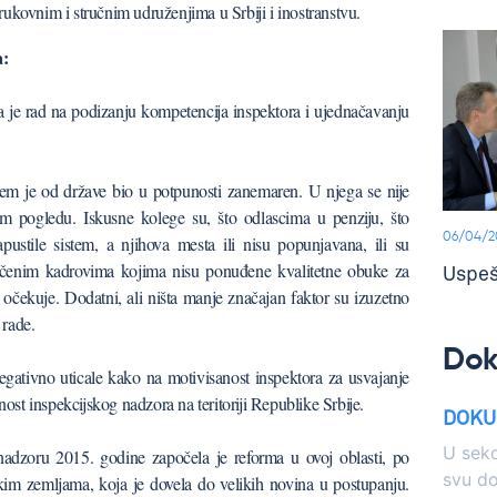
rukovnim i stručnim udruženjima u Srbiji i inostranstvu.
a:
 je rad na podizanju kompetencija inspektora i ujednačavanju
stem je od države bio u potpunosti zanemaren. U njega se nije
om pogledu. Iskusne kolege su, što odlascima u penziju, što
06/04/2
ustile sistem, a njihova mesta ili nisu popunjavana, ili su
čenim kadrovima kojima nisu ponuđene kvalitetne obuke za
Uspeš
 očekuje. Dodatni, ali ništa manje značajan faktor su izuzetno
 rade.
Do
egativno uticale kako na motivisanost inspektora za usvajanje
nost inspekcijskog nadzora na teritoriji Republike Srbije.
DOKU
U sekc
dzoru 2015. godine započela je reforma u ovoj oblasti, po
svu d
kim zemljama, koja je dovela do velikih novina u postupanju.