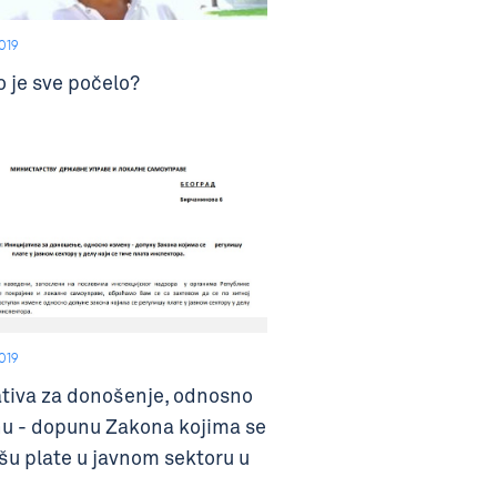
019
o je sve počelo?
019
jativa za donošenje, odnosno
u - dopunu Zakona kojima se
išu plate u javnom sektoru u
oji se tiče plata inspektora.