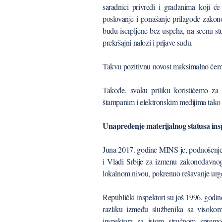
saradnici privredi i građanima koji 
poslovanje i ponašanje prilagode zako
budu iscrpljene bez uspeha, na scenu st
prekršajni nalozi i prijave sudu.
Takvu pozitivnu novost maksimalno ćemo 
Takođe, svaku priliku koristićemo za p
štampanim i elektronskim medijima tako
Unapređenje materijalnog statusa ins
Juna 2017. godine MINS je, podnošenje
i Vladi Srbije za izmenu zakonodavnog
lokalnom nivou, pokrenuo rešavanje urgen
Republički inspektori su još 1996. godine
razliku između službenika sa visoko
inspektora sa istom stručnom spremo