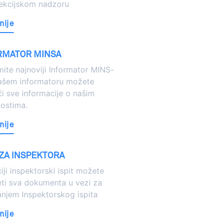
pekcijskom nadzoru
nije
RMATOR MINSA
ite najnoviji Informator MINS-
našem informatoru možete
i sve informacije o našim
nostima.
nije
 ZA INSPEKTORA
iji inspektorski ispit možete
ti sva dokumenta u vezi za
njem Inspektorskog ispita
nije