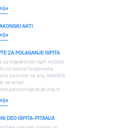
nije
AKONSKI AKTI
nije
TE ZA POLAGANJE ISPITA
e za inspektorski ispit možete
eti od autora Dragomana
vića pozivom na broj 064/825
li na email:
man.paunovic@cacak.org.rs
nije
I DEO ISPITA-PITANJA
ožete preuzeti pitanja za