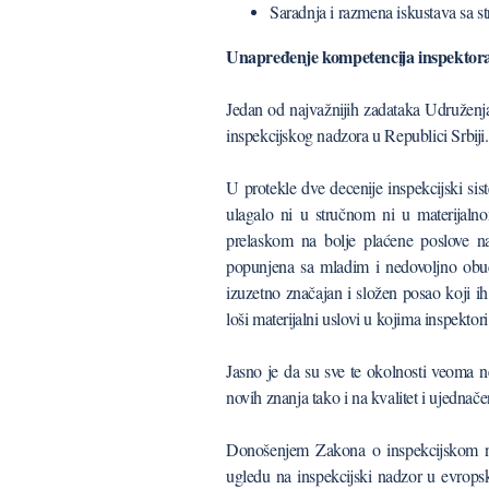
Saradnja i razmena iskustava sa st
Unapređenje kompetencija inspektor
Jedan od najvažnijih zadataka Udruženja
inspekcijskog nadzora u Republici Srbiji.
U protekle dve decenije inspekcijski si
ulagalo ni u stručnom ni u materijaln
prelaskom na bolje plaćene poslove nap
popunjena sa mladim i nedovoljno obu
izuzetno značajan i složen posao koji ih
loši materijalni uslovi u kojima inspektori
Jasno je da su sve te okolnosti veoma n
novih znanja tako i na kvalitet i ujednače
Donošenjem Zakona o inspekcijskom na
ugledu na inspekcijski nadzor u evrops