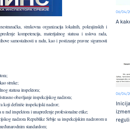
06/04/2
A kak
nestranačka, strukovna organizacija lokalnih, pokrajinskih i
napređenje kompetencija, materijalnog statusa i uslova rada,
njihove samostalnosti u radu, kao i postizanje pravne sigurnosti
tora;
kao struke;
lnog statusa inspektora;
06/04/2
istrasno obavljanje inspekcijskog nadzora;
Inici
koji definiše inspekcijski nadzor;
izmen
 u rad inspektora i unapređenje profesionalne etike;
cijskog nadzora Republike Srbije sa inspekcijskim nadzorom u
regul
m međunarodnim standardom;
delu k