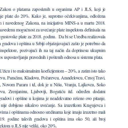
Zakon o platama zaposlenih u organima AP i JLS, koji je
nje plate do 20%. Kako je, suprotno očekivanjima, odložena
m i navedenog Zakona, na inicijativu MINS-a u martu 2018.
navedenu mogućnost za uvećanje plate inspektora definisala na
avgustovske plate za 2018. godinu. Da bi se Uredba realizovala
adova i opština u Srbiji objašnjavajući zašto je potrebno da
 inspektore, pozivajući ih na taj način da doprinesu ukupnim
 uspostavljanju pravednih i poštenih odnosa u sistemu plata.
 Užicu i to maksimalnim koeficijentom – 20%, a zatim isto tako
ajevu, Paraćinu, Kladovu, Požarevcu, Aranđelovcu, Crnoj Travi,
 Novom Pazaru i td, dok je u Nišu, Vranju, Lajkovcu, Soko
vu, Zrenjaninu, Ljuboviji, Bogatiću itd. određen dodatni
gradovi i opštine u kojima je neadekvatno rešeno ovo pitanje,
 nije dobijeno nikakvo uvećanje. Sa izuzetkom Kragujevca i
vima i opštinama odnosno sredinama koje imaju izuzetno mali
19. godine takvih gradova i opština ima oko 50, ali broj
ktora u JLS nije veliki, oko 20%.