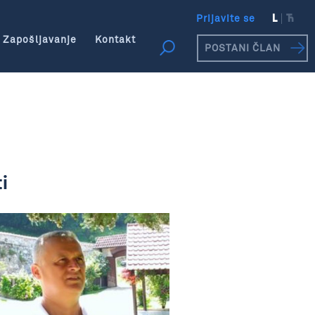
Prijavite se
L
Ћ
Zapošljavanje
Kontakt
POSTANI ČLAN
i