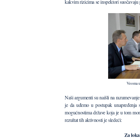
kakvim rizicima se inspektori suočavaju 
Veoma u
Naši argumenti su naišli na razumevanje
je da uđemo u postupak unapređenja st
mogućnostima države koja je u tom mome
rezultat tih aktivnosti je sledeći:
Za loka