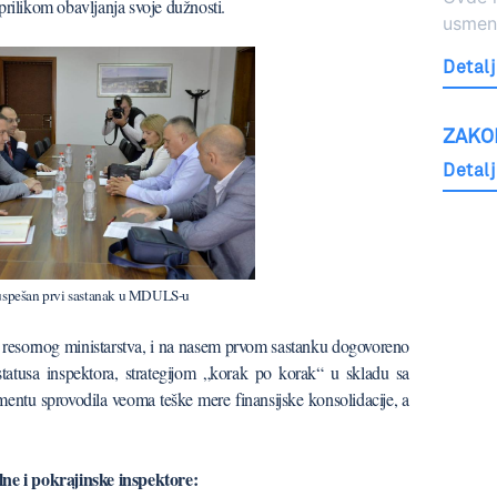
prilikom obavljanja svoje dužnosti.
usmeni
Detalj
ZAKO
Detalj
spešan prvi sastanak u MDULS-u
 resornog ministarstva, i na nasem prvom sastanku dogovoreno
atusa inspektora, strategijom „korak po korak“ u skladu sa
ntu sprovodila veoma teške mere finansijske konsolidacije, a
lne i pokrajinske inspektore: