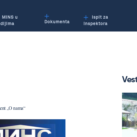
MINS u
Ispit za
Dokumenta
dijima
inspektora
Vest
ment „O nama“