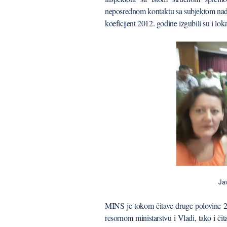
neposrednom kontaktu sa subjektom nadzo
koeficijent 2012. godine izgubili su i loka
Ja
MINS je tokom čitave druge polovine 20
resornom ministarstvu i Vladi, tako i čit