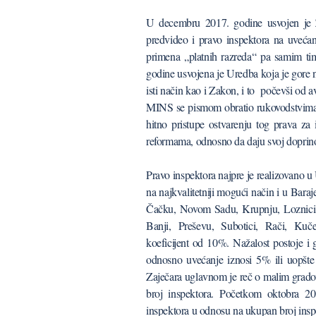
U decembru 2017. godine usvojen je 
predvideo i pravo inspektora na uveća
primena „platnih razreda“ pa samim ti
godine usvojena je Uredba koja je gore 
isti način kao i Zakon, i to počevši od 
MINS se pismom obratio rukovodstvima gr
hitno pristupe ostvarenju tog prava za
reformama, odnosno da daju svoj doprinos
Pravo inspektora najpre je realizovano u
na najkvalitetniji mogući način i u Bar
Čačku, Novom Sadu, Krupnju, Loznici,
Banji, Preševu, Subotici, Rači, Kuče
koeficijent od 10%. Nažalost postoje i 
odnosno uvećanje iznosi 5% ili uopšte
Zaječara uglavnom je reč o malim grado
broj inspektora. Početkom oktobra 20
inspektora u odnosu na ukupan broj inspe