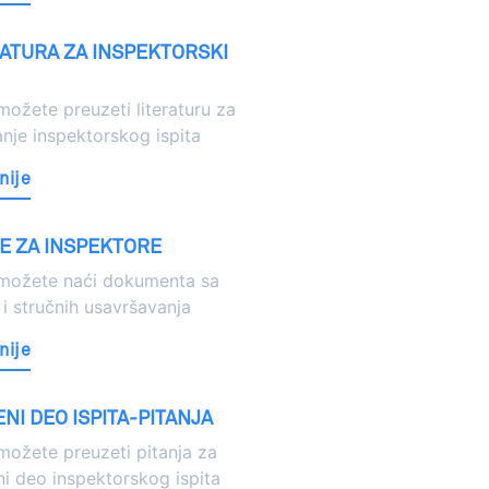
RATURA ZA INSPEKTORSKI
ožete preuzeti literaturu za
nje inspektorskog ispita
nije
E ZA INSPEKTORE
možete naći dokumenta sa
i stručnih usavršavanja
nije
NI DEO ISPITA-PITANJA
ožete preuzeti pitanja za
i deo inspektorskog ispita