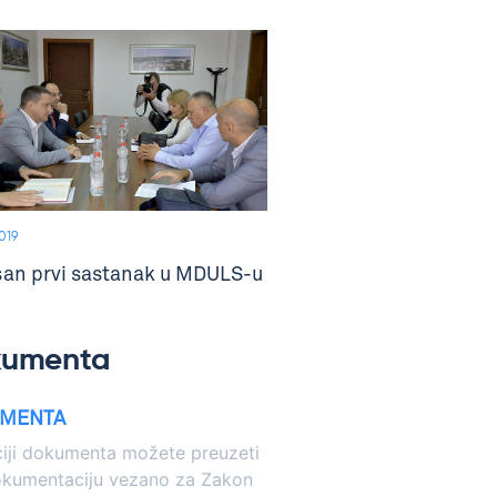
019
an prvi sastanak u MDULS-u
kumenta
MENTA
iji dokumenta možete preuzeti
okumentaciju vezano za Zakon