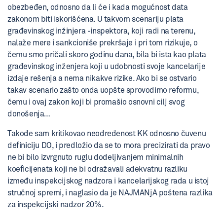
obezbeđen, odnosno da li će i kada mogućnost data
zakonom biti iskorišćena. U takvom scenariju plata
građevinskog inžinjera -inspektora, koji radi na terenu,
nalaže mere i sankcioniše prekršaje i pri tom rizikuje, o
čemu smo pričali skoro godinu dana, bila bi ista kao plata
građevinskog inženjera koji u udobnosti svoje kancelarije
izdaje rešenja a nema nikakve rizike. Ako bi se ostvario
takav scenario zašto onda uopšte sprovodimo reformu,
čemu i ovaj zakon koji bi promašio osnovni cilj svog
donošenja…
Takođe sam kritikovao neodređenost KK odnosno čuvenu
definiciju DO, i predložio da se to mora precizirati da pravo
ne bi bilo izvrgnuto ruglu dodeljivanjem minimalnih
koeficijenata koji ne bi odražavali adekvatnu razliku
između inspekcijskog nadzora i kancelarijskog rada u istoj
stručnoj spremi, i naglasio da je NAJMANjA poštena razlika
za inspekcijski nadzor 20%.