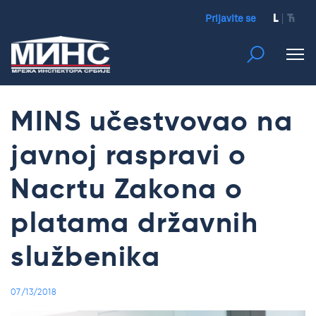
Prijavite se
L
Ћ
MINS učestvovao na
javnoj raspravi o
Nacrtu Zakona o
platama državnih
službenika
07/13/2018