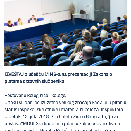
IZVEŠTAJ o učešću MINS-a na prezentaciji Zakona o
platama državnih službenika
Poštovane koleginice i kolege,
U toku su dani od izuzetno velikog značaja kada je u pitanju
status inspekcijske struke i materijalni položaj inspektora…
U petak, 13. jula 2018, g. u hotelu Zira u Beogradu, “prva
postava” MDULS-a kada je u pitanju zakonodavni okvir u
sastavu: ministar Branko Ružić, državni sekretar Zoran