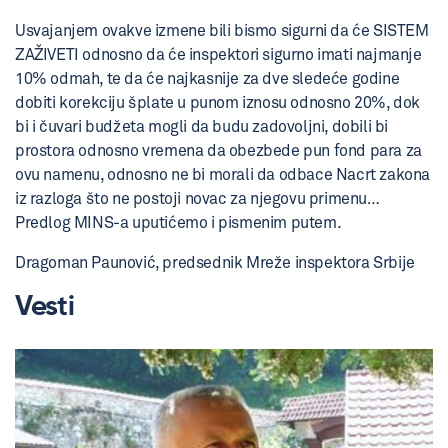
Usvajanjem ovakve izmene bili bismo sigurni da će SISTEM
ZAŽIVETI odnosno da će inspektori sigurno imati najmanje
10% odmah, te da će najkasnije za dve sledeće godine
dobiti korekciju šplate u punom iznosu odnosno 20%, dok
bi i čuvari budžeta mogli da budu zadovoljni, dobili bi
prostora odnosno vremena da obezbede pun fond para za
ovu namenu, odnosno ne bi morali da odbace Nacrt zakona
iz razloga što ne postoji novac za njegovu primenu…
Predlog MINS-a uputićemo i pismenim putem.
Dragoman Paunović, predsednik Mreže inspektora Srbije
Vesti