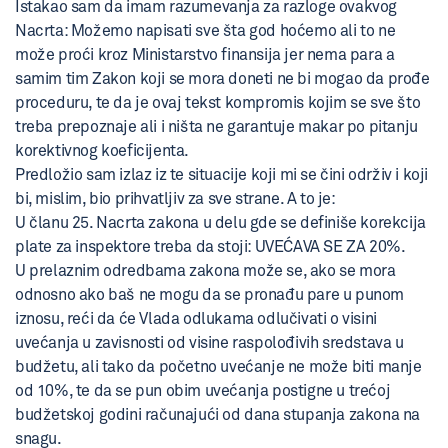
Istakao sam da imam razumevanja za razloge ovakvog
Nacrta: Možemo napisati sve šta god hoćemo ali to ne
može proći kroz Ministarstvo finansija jer nema para a
samim tim Zakon koji se mora doneti ne bi mogao da prođe
proceduru, te da je ovaj tekst kompromis kojim se sve što
treba prepoznaje ali i ništa ne garantuje makar po pitanju
korektivnog koeficijenta.
Predložio sam izlaz iz te situacije koji mi se čini održiv i koji
bi, mislim, bio prihvatljiv za sve strane. A to je:
U članu 25. Nacrta zakona u delu gde se definiše korekcija
plate za inspektore treba da stoji: UVEĆAVA SE ZA 20%.
U prelaznim odredbama zakona može se, ako se mora
odnosno ako baš ne mogu da se pronađu pare u punom
iznosu, reći da će Vlada odlukama odlučivati o visini
uvećanja u zavisnosti od visine raspolođivih sredstava u
budžetu, ali tako da početno uvećanje ne može biti manje
od 10%, te da se pun obim uvećanja postigne u trećoj
budžetskoj godini računajući od dana stupanja zakona na
snagu.