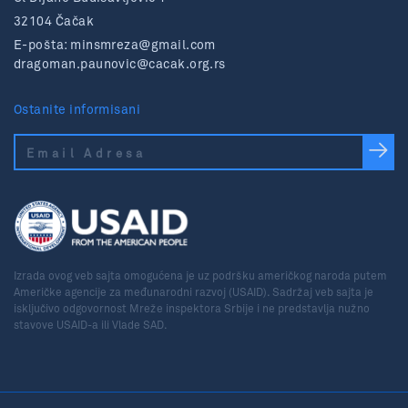
32104 Čačak
E-pošta:
minsmreza@gmail.com
dragoman.paunovic@cacak.org.rs
Ostanite informisani
Izrada ovog veb sajta omogućena je uz podršku američkog naroda putem
Američke agencije za međunarodni razvoj (USAID). Sadržaj veb sajta je
isključivo odgovornost Mreže inspektora Srbije i ne predstavlja nužno
stavove USAID-a ili Vlade SAD.