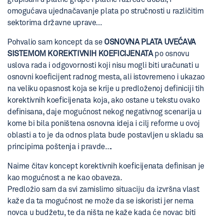
omogućava ujednačavanje plata po stručnosti u različitim
sektorima državne uprave…
Pohvalio sam koncept da se
OSNOVNA PLATA UVEĆAVA
SISTEMOM KOREKTIVNIH KOEFICIJENATA
po osnovu
uslova rada i odgovornosti koji nisu mogli biti uračunati u
osnovni koeficijent radnog mesta, ali istovremeno i ukazao
na veliku opasnost koja se krije u predloženoj definiciji tih
korektivnih koeficijenata koja, ako ostane u tekstu ovako
definisana, daje mogućnost nekog negativnog scenarija u
kome bi bila poništena osnovna ideja i cilj reforme u ovoj
oblasti a to je da odnos plata bude postavljen u skladu sa
principima poštenja i pravde….
Naime čitav koncept korektivnih koeficijenata definisan je
kao mogućnost a ne kao obaveza.
Predložio sam da svi zamislimo situaciju da izvršna vlast
kaže da ta mogućnost ne može da se iskoristi jer nema
novca u budžetu, te da ništa ne kaže kada će novac biti