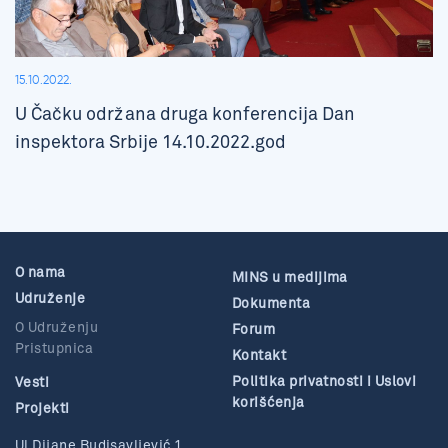
15.10.2022.
U Čačku održana druga konferencija Dan
inspektora Srbije 14.10.2022.god
O nama
MINS u medijima
Udruženje
Dokumenta
O Udruženju
Forum
Pristupnica
Kontakt
Politika privatnosti i Uslovi
Vesti
korišćenja
Projekti
Ul Dijane Budisavljević 1