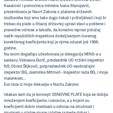
Kasalović i pomoćnica ministra Ivana Stanojević,
prezentovala je Nacrt Zakona o platama državnih
službenika koji smo tako dugo čekali i priželjkivali i koji bi
trebao da plate u čitavoj državnoj upravi stavi u poštene i
pravedne odnose a takođe, da konačno ispravi položaj
naših republičkih inspektora dodeljivanjem čuvenog
korektivnog koeficijenta koji je njima oduzet još 1996.
godine.
Na ovom događaju učestvovala je delegacija MINS-a u
sastavu: Vidosava Đurić, predsednik UO-tržišni inspektor
NS; Obrad Šiljković, potpredsednik UO-saobraćajni
inspektor BG, Jasminka Mitrović- inspektor rada BG, i moja
malenkost…
Evo teza iz moje diskusije o Nactu Zakona:
Istakao sam da je koncept OSNOVNE PLATE koja se dobija
množenjem koeficijenta i osnovice, a u kojem su
koeficijenti dobro nivelisani u odnosu na stručnost i
grupisani u platne grupe i platne razrede dobar, i