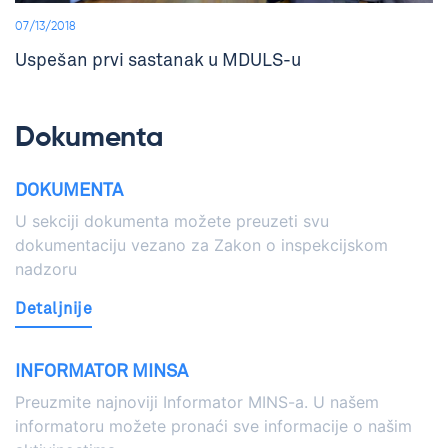
07/13/2018
Uspešan prvi sastanak u MDULS-u
Dokumenta
DOKUMENTA
U sekciji dokumenta možete preuzeti svu
dokumentaciju vezano za Zakon o inspekcijskom
nadzoru
Detaljnije
INFORMATOR MINSA
Preuzmite najnoviji Informator MINS-a. U našem
informatoru možete pronaći sve informacije o našim