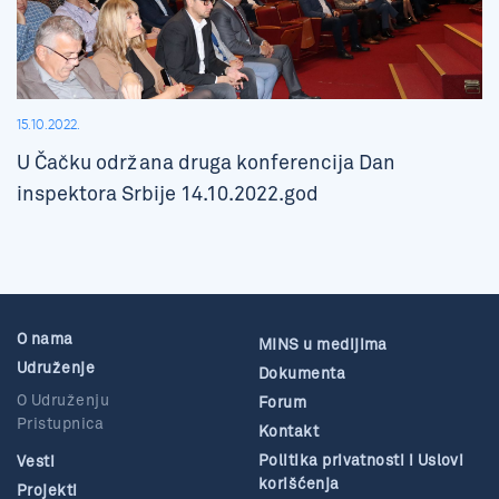
15.10.2022.
U Čačku održana druga konferencija Dan
inspektora Srbije 14.10.2022.god
O nama
MINS u medijima
Udruženje
Dokumenta
O Udruženju
Forum
Pristupnica
Kontakt
Politika privatnosti i Uslovi
Vesti
korišćenja
Projekti