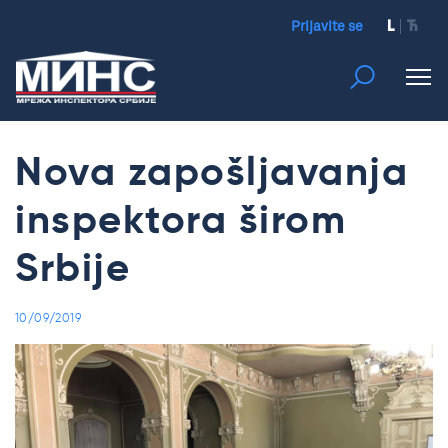
Prijavite se
L
Ћ
Nova zapošljavanja
inspektora širom
Srbije
10/09/2019