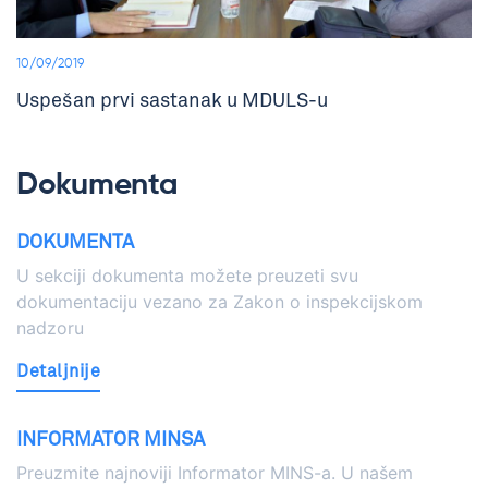
10/09/2019
Uspešan prvi sastanak u MDULS-u
Dokumenta
DOKUMENTA
U sekciji dokumenta možete preuzeti svu
dokumentaciju vezano za Zakon o inspekcijskom
nadzoru
Detaljnije
INFORMATOR MINSA
Preuzmite najnoviji Informator MINS-a. U našem