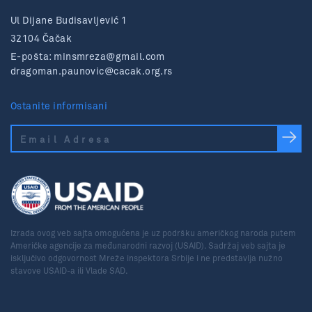
Ul Dijane Budisavljević 1
32104 Čačak
E-pošta:
minsmreza@gmail.com
dragoman.paunovic@cacak.org.rs
Ostanite informisani
Izrada ovog veb sajta omogućena je uz podršku američkog naroda putem
Američke agencije za međunarodni razvoj (USAID). Sadržaj veb sajta je
isključivo odgovornost Mreže inspektora Srbije i ne predstavlja nužno
stavove USAID-a ili Vlade SAD.