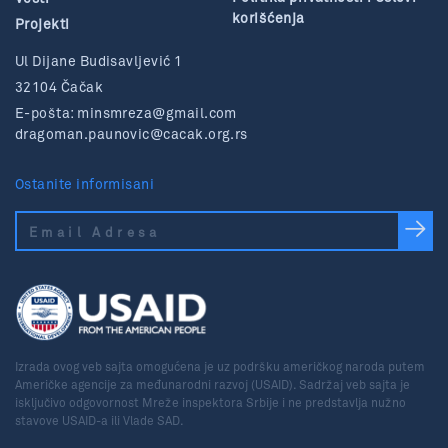
korišćenja
Projekti
Ul Dijane Budisavljević 1
32104 Čačak
E-pošta:
minsmreza@gmail.com
dragoman.paunovic@cacak.org.rs
Ostanite informisani
Izrada ovog veb sajta omogućena je uz podršku američkog naroda putem
Američke agencije za međunarodni razvoj (USAID). Sadržaj veb sajta je
isključivo odgovornost Mreže inspektora Srbije i ne predstavlja nužno
stavove USAID-a ili Vlade SAD.