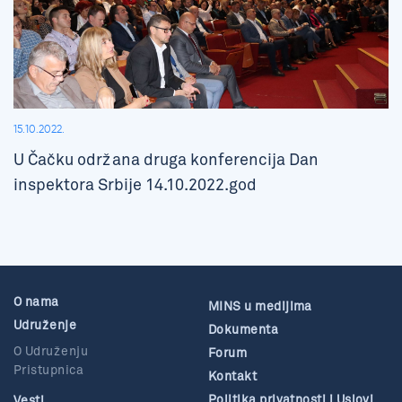
15.10.2022.
U Čačku održana druga konferencija Dan
inspektora Srbije 14.10.2022.god
O nama
MINS u medijima
Udruženje
Dokumenta
O Udruženju
Forum
Pristupnica
Kontakt
Politika privatnosti i Uslovi
Vesti