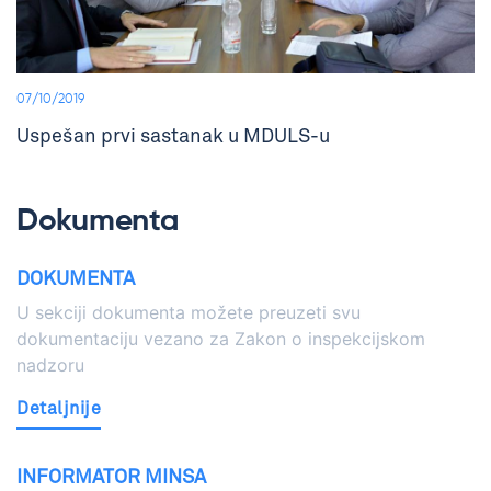
07/10/2019
Uspešan prvi sastanak u MDULS-u
Dokumenta
DOKUMENTA
U sekciji dokumenta možete preuzeti svu
dokumentaciju vezano za Zakon o inspekcijskom
nadzoru
Detaljnije
INFORMATOR MINSA