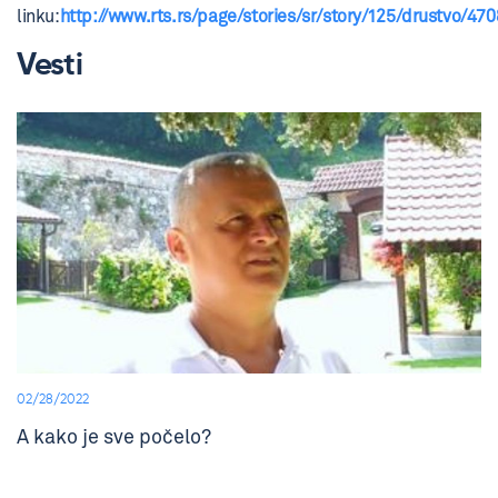
linku:
http://www.rts.rs/page/stories/sr/story/125/drustvo/47
Vesti
02/28/2022
A kako je sve počelo?