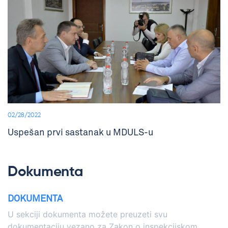
02/28/2022
Uspešan prvi sastanak u MDULS-u
Dokumenta
DOKUMENTA
U sekciji dokumenta možete preuzeti svu
dokumentaciju vezano za Zakon o inspekcijskom